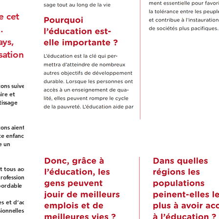
e cet
.
ays,
sation
çons suivent,
ire et
tissage
çons aient
te enfance et à
e un
t tous accès
rofessionnel
abordable
s et d’adultes
onnelles,