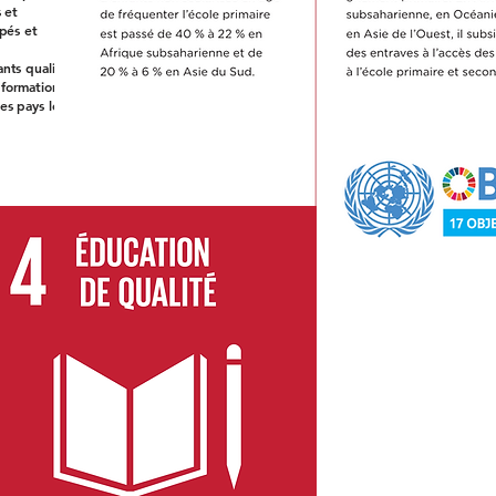
 et
ppés et
ts qualifiés,
 formation
es pays les