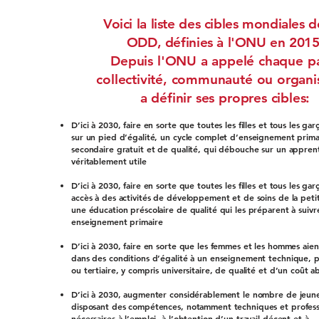
Voici la liste des cibles mondiales d
ODD, définies à l'ONU en 2015
Depuis l'ONU a appelé chaque p
collectivité, communauté ou organi
a définir ses propres cibles:
D’ici à 2030, faire en sorte que toutes les filles et tous les gar
sur un pied d’égalité, un cycle complet d’enseignement prima
secondaire gratuit et de qualité, qui débouche sur un appren
véritablement utile
D’ici à 2030, faire en sorte que toutes les filles et tous les gar
accès à des activités de développement et de soins de la peti
une éducation préscolaire de qualité qui les préparent à suivr
enseignement primaire
D’ici à 2030, faire en sorte que les femmes et les hommes aien
dans des conditions d’égalité à un enseignement technique, p
ou tertiaire, y compris universitaire, de qualité et d’un coût 
D’ici à 2030, augmenter considérablement le nombre de jeune
disposant des compétences, notamment techniques et professi
nécessaires à l’emploi, à l’obtention d’un travail décent et à