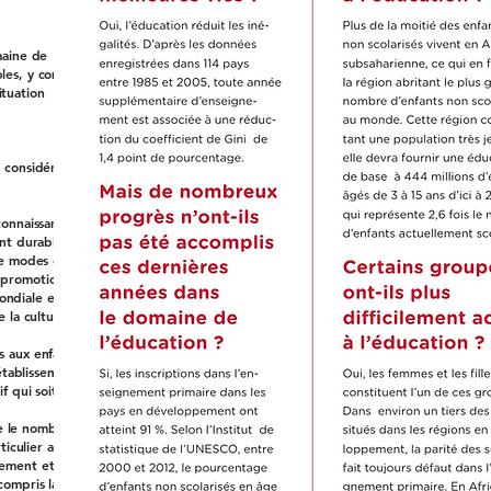
maine de
bles, y compris
ituation
n considérable
 connaissances
nt durable,
e modes de vie
a promotion
ondiale et de
e la culture au
s aux enfants,
établissements
f qui soit sûr,
le le nombre de
iculier aux
pement et aux
compris la