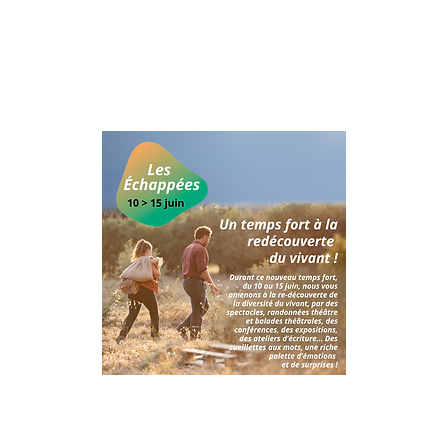
Théâtre de l'Usine
Scenograph
Animation atelier