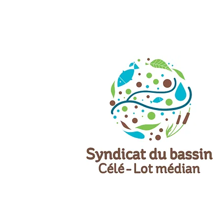
7 Juin 2025
Célé’té 2025 :
la vallée du Célé en
fête du 1er au 14 juin